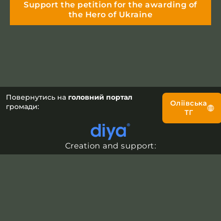
Support the petition for the awarding of
the Hero of Ukraine
Повернутись на
головний портал
Оліївська
громади:
ТГ
Creation and support: