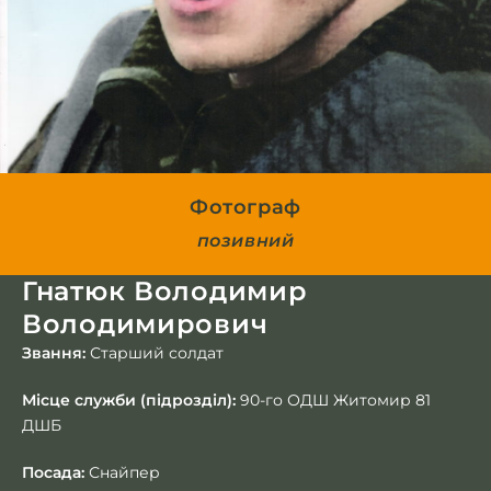
Фотограф
позивний
Гнатюк Володимир
Володимирович
Звання:
Старший солдат
Місце служби (підрозділ):
90-го ОДШ Житомир 81
ДШБ
Посада:
Снайпер