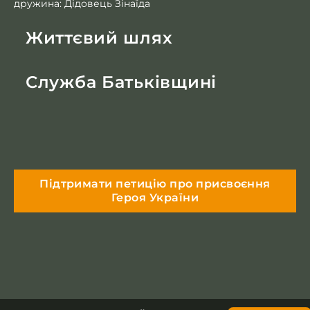
дружина: Дідовець Зінаїда
Життєвий шлях
Служба Батьківщині
Підтримати петицію про присвоєння
Героя України