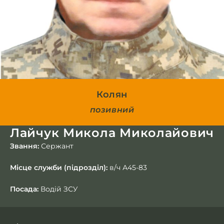
Колян
позивний
Лайчук Микола Миколайович
Звання:
Сержант
Місце служби (підрозділ):
в/ч А45-83
Посада:
Водій ЗСУ